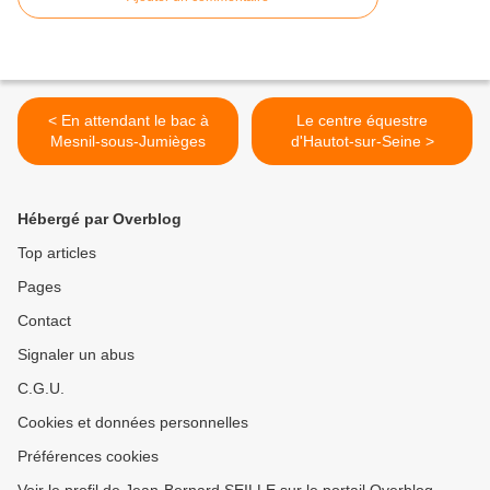
< En attendant le bac à
Le centre équestre
Mesnil-sous-Jumièges
d'Hautot-sur-Seine >
Hébergé par Overblog
Top articles
Pages
Contact
Signaler un abus
C.G.U.
Cookies et données personnelles
Préférences cookies
Voir le profil de Jean-Bernard SEILLE sur le portail Overblog