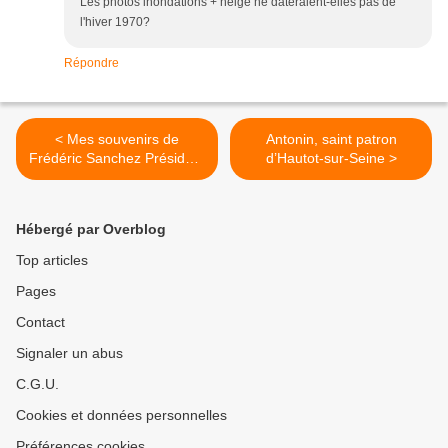
Les photos inondations + neige ne dateraient-elles pas de
l'hiver 1970?
Répondre
< Mes souvenirs de
Antonin, saint patron
Frédéric Sanchez Président
d’Hautot-sur-Seine >
de l’intercommunalité
(2012-2019)
Hébergé par Overblog
Top articles
Pages
Contact
Signaler un abus
C.G.U.
Cookies et données personnelles
Préférences cookies