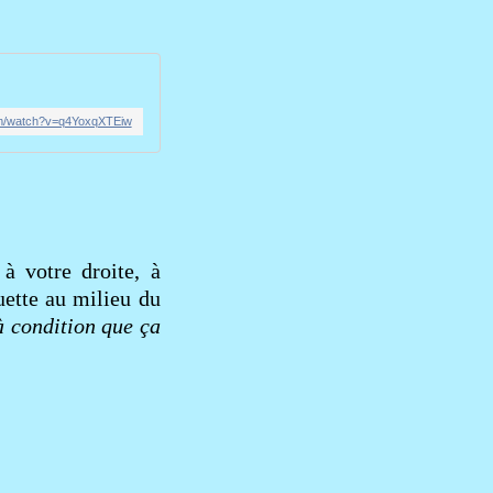
om/watch?v=q4YoxqXTEiw
à votre droite, à
uette au milieu du
à condition que ça