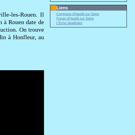
Liens
lle-les-Rouen. Il
Commune d'Hautôt sur Seine
Forum d'Hautôt sur Seine
on à Rouen date de
L'Echo Vaudésien
duction. On trouve
in à Honfleur, au