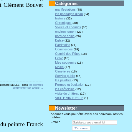
Catégories
et Clément Bouvet
manifestations
(48)
les passages d'eau
(34)
histoire
(32)
Chroniques
(30)
Voiries et chemins
(30)
environnement
(27)
bord de seine
(26)
Eglise
(22)
Patrimoine
(21)
Commerces
(19)
Comité des Fêtes
(18)
Ecole
(18)
Mes souvenirs
(18)
Mairie
(17)
Cimetières
(16)
Service public
(16)
les peintres
(13)
Fermes et équitation
(12)
-Bernard SEILLE
-
dans
les peintres
commenter cet article
…
les châtelains
(12)
visite du château
(12)
VISITE VIRTUELLE
(1)
Newsletter
Abonnez-vous pour être averti des nouveaux articles
publiés.
Email
 du peintre Franck