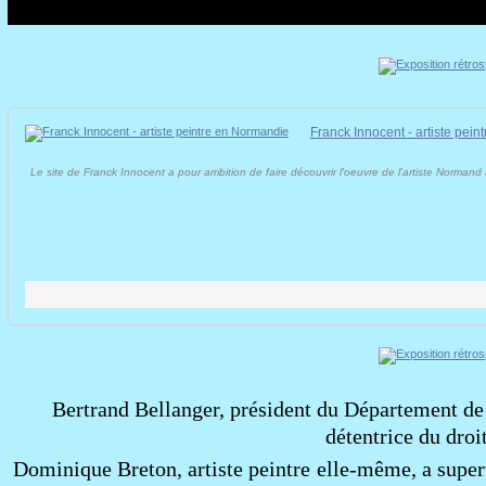
Franck Innocent - artiste pei
Le site de Franck Innocent a pour ambition de faire découvrir l'oeuvre de l'artiste Normand
Bertrand Bellanger, président du Département de
détentrice du dro
Dominique Breton, artiste peintre elle-même, a super