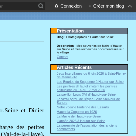
Connexion
+
Créer mon blog
Présentation
Blog
: Photographies d'Hautot sur Seine
Description
: Mes souvenirs de Maire d'Hautot
sur Seine et mes recherches documentaires sur
le village
Contact
Articles Récents
Jeux Intervillages du 6 juin 2026 à Saint-Pierre-
de-Manneville
Les Ecuries de Soquence à Hautot-sur-Seine
Les peintres d’Hautot invitent les peintres
salhuciens du 14 au 17 mai 2026
La pavillon Louis XVI d'Hautot-sur-Seine
Le vitrail perdu de l’église Saint-Sauveur de
Sahurs
Notre voisine l’antenne des Essarts
r-Seine et Didier
Hautot la Coquette en 1926
La Mairie de Hautot-sur-Seine
L'année 2025 à Hautot-sur-Seine
La pérennité de l’association des anciens
harge des petites
combattants
(Val-de-la-Haye),