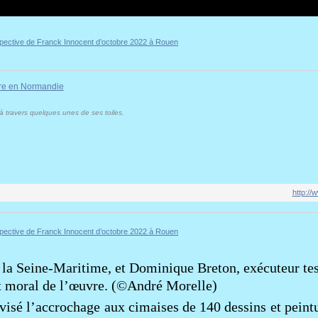
ntre en Normandie
 à travers quelques unes de ses toiles.
http://
 la Seine-Maritime, et Dominique Breton, exécuteur te
it moral de l’œuvre. (©André Morelle)
visé l’accrochage aux cimaises de 140 dessins et
peintu